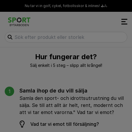
Nu tar vi in golf, cykel, fotbollsskor & inlines! ⛳🚴
Sök bland produkter
Hur fungerar det?
Sälj enkelt i 5 steg – slipp allt krångel!
Samla ihop de du vill sälja
1
Samla den sport- och idrottsutrustning du vill
sälja. Se till att allt är helt, rent, modernt och
att vi tar emot varorna." Vad tar vi emot?
Vad tar vi emot till försäljning?