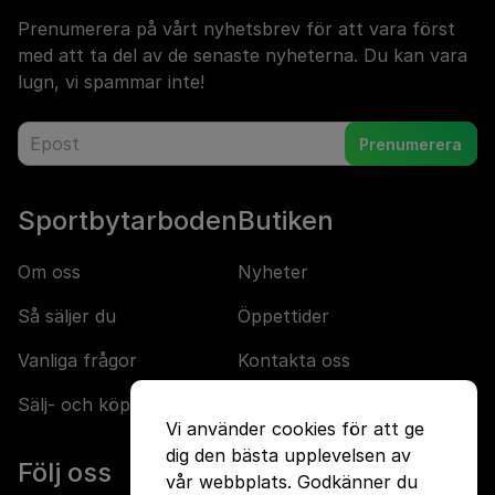
Prenumerera på vårt nyhetsbrev för att vara först
med att ta del av de senaste nyheterna. Du kan vara
lugn, vi spammar inte!
Prenumerera
Sportbytarboden
Butiken
Om oss
Nyheter
Så säljer du
Öppettider
Vanliga frågor
Kontakta oss
Sälj- och köpvillkor
Jobba hos oss
Vi använder cookies för att ge
dig den bästa upplevelsen av
Följ oss
vår webbplats. Godkänner du